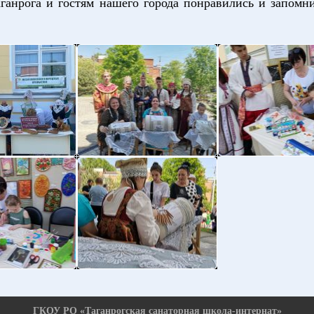
ганрога и гостям нашего города понравились и запомн
ГКОУ РО «Таганрогская санаторная школа-интернат»