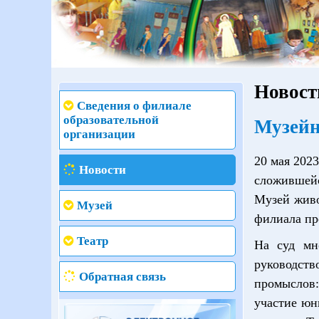
Новост
Сведения о филиале
образовательной
Музейн
организации
20 мая 202
Новости
сложившейс
Музей живо
Музей
филиала пр
Театр
На суд мн
руководств
Обратная связь
промыслов:
участие юн