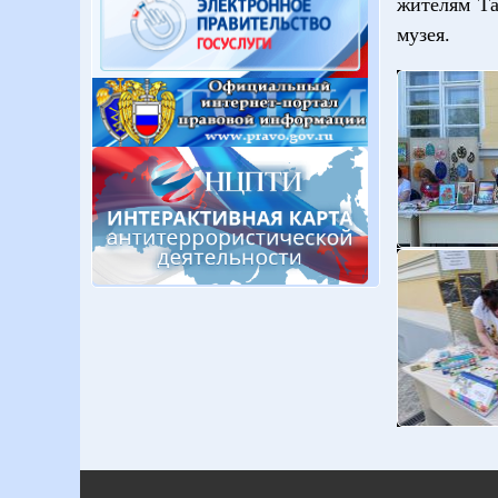
жителям Та
музея.