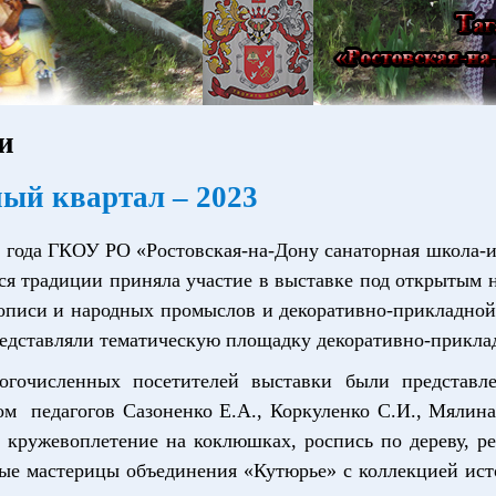
и
ый квартал – 2023
3 года ГКОУ РО «Ростовская-на-Дону санаторная школа-
я традиции приняла участие в выставке под открытым 
писи и народных промыслов и декоративно-прикладной 
едставляли тематическую площадку декоративно-приклад
огочисленных посетителей выставки были представ
ом педагогов Сазоненко Е.А., Коркуленко С.И., Мялин
 кружевоплетение на коклюшках, роспись по дереву, ре
ые мастерицы объединения «Кутюрье» с коллекцией ист